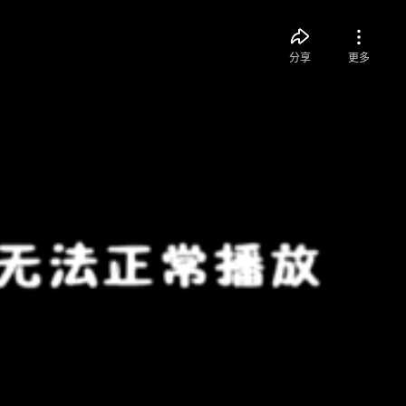
分享
更多