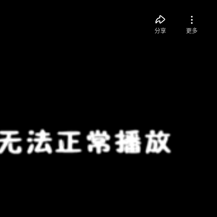
分享
更多