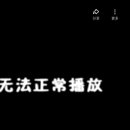
分享
更多