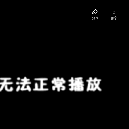
分享
更多