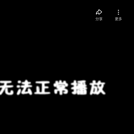
分享
更多