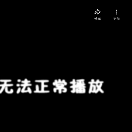
分享
更多