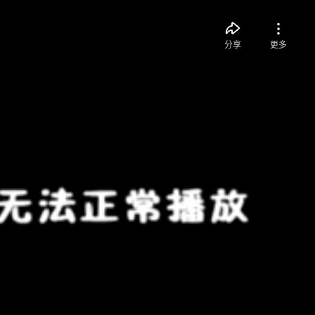
分享
更多