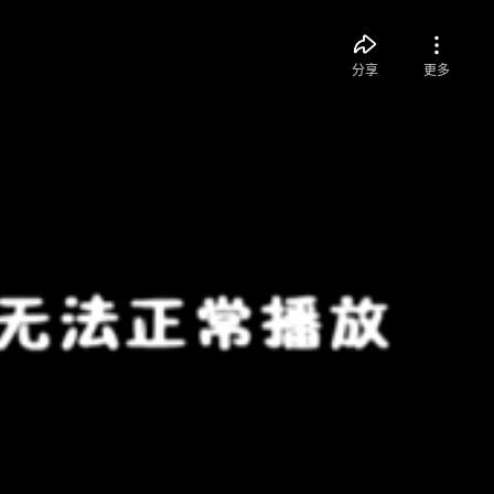
分享
更多