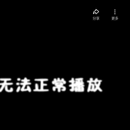
分享
更多