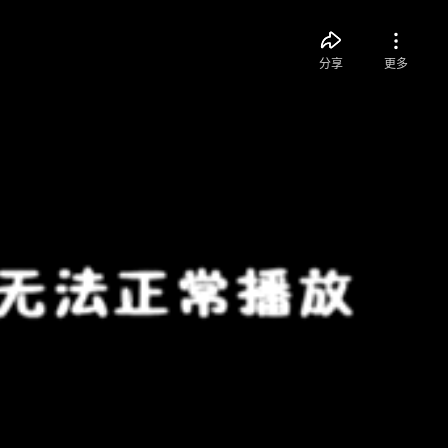
分享
更多