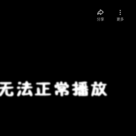
分享
更多