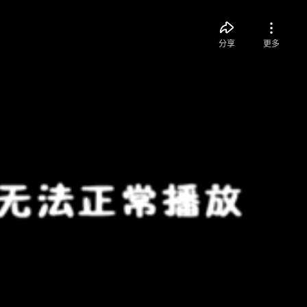
分享
更多