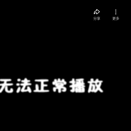
分享
更多