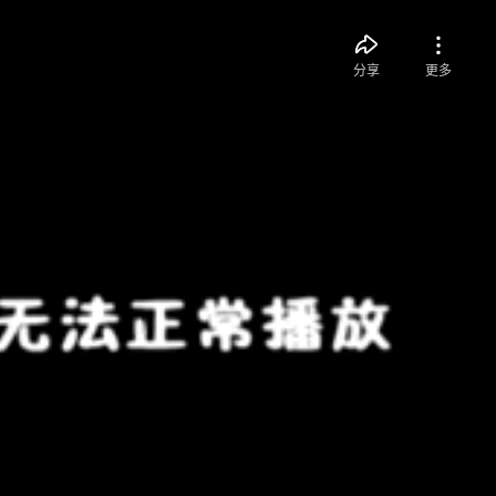
分享
更多