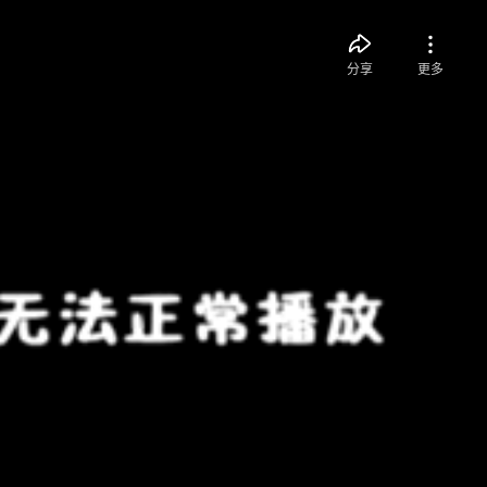
分享
更多