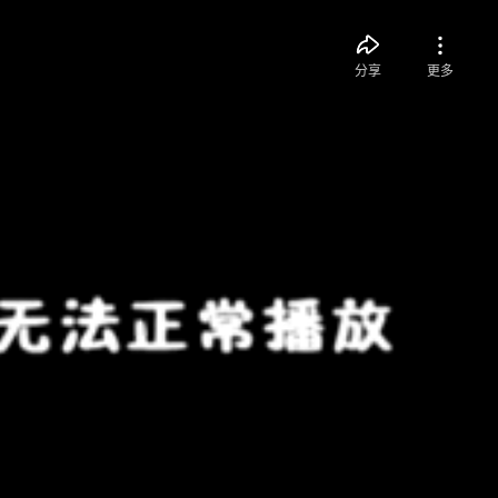
分享
更多