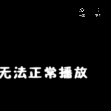
分享
更多