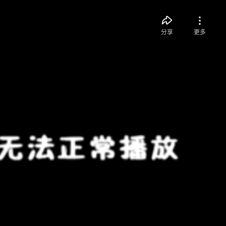
分享
更多