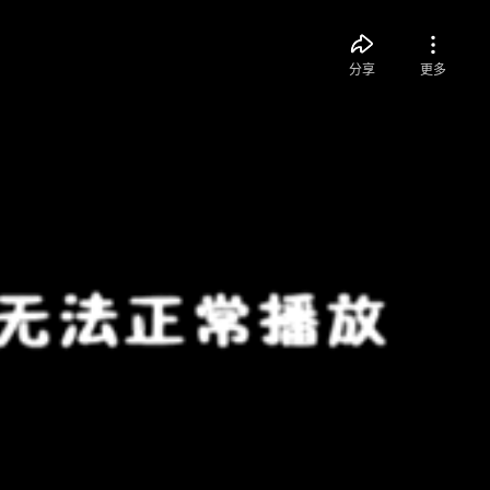
分享
更多