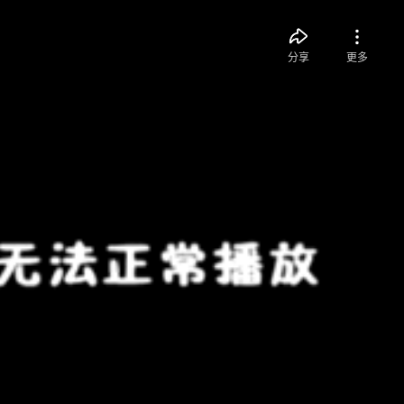
分享
更多