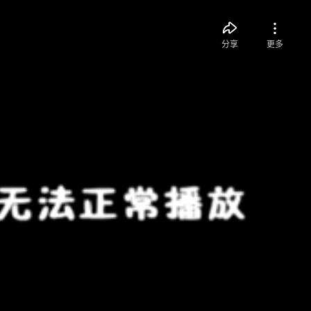
分享
更多