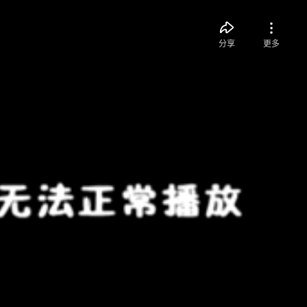
分享
更多