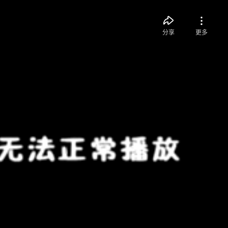
分享
更多