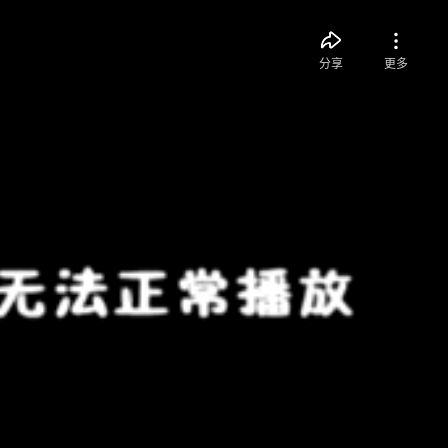
分享
更多