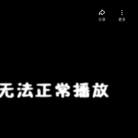
分享
更多