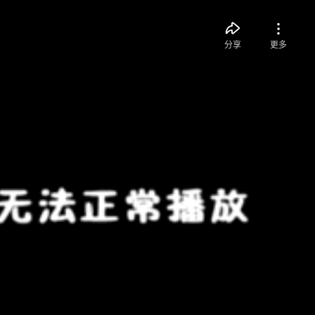
分享
更多