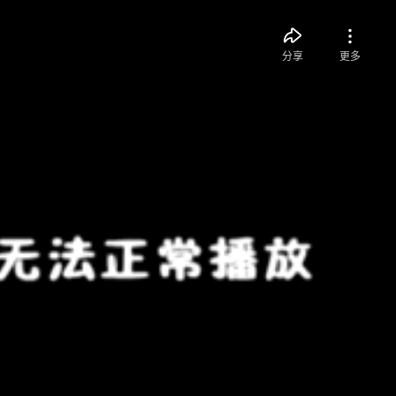
分享
更多