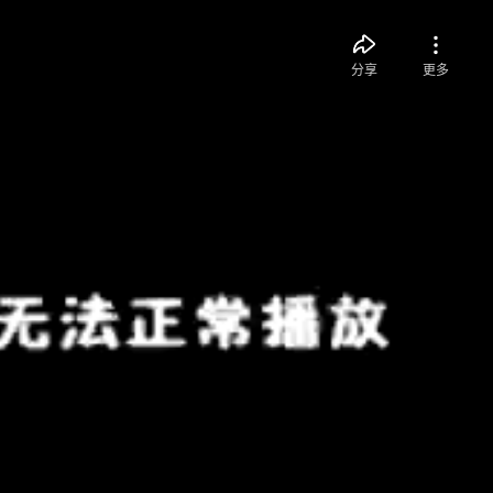
分享
更多