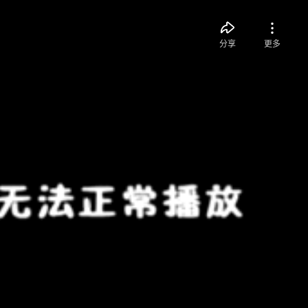
分享
更多