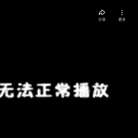
分享
更多