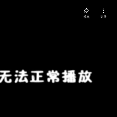
分享
更多