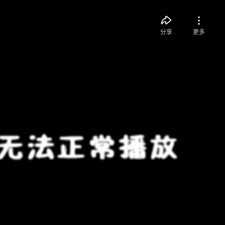
分享
更多