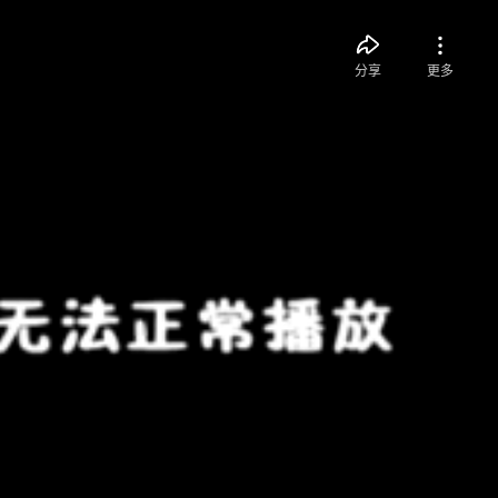
分享
更多