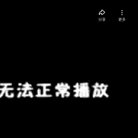
分享
更多