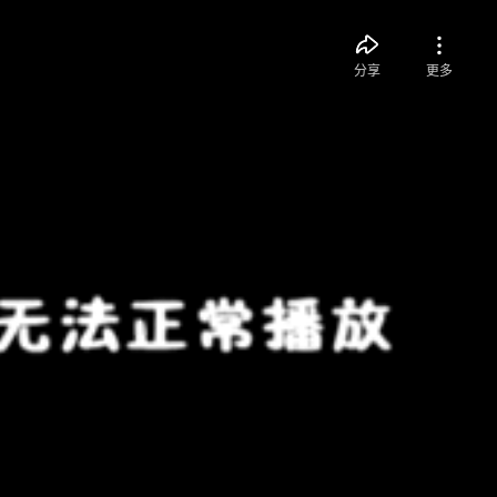
分享
更多