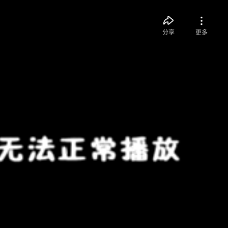
分享
更多