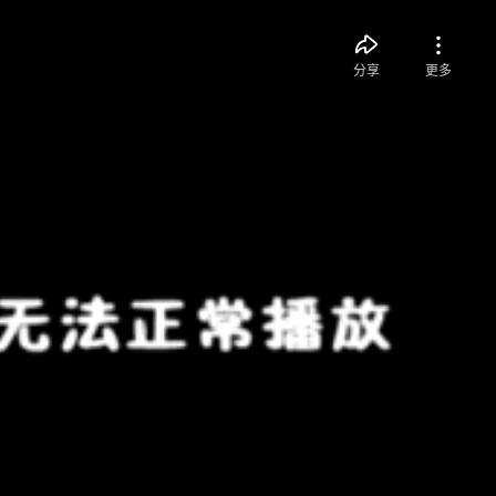
分享
更多