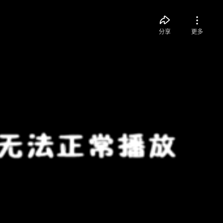
分享
更多