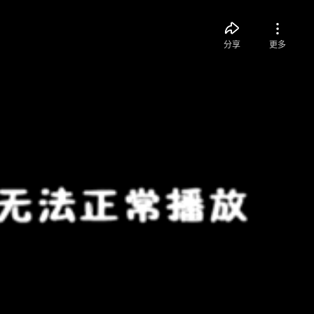
分享
更多