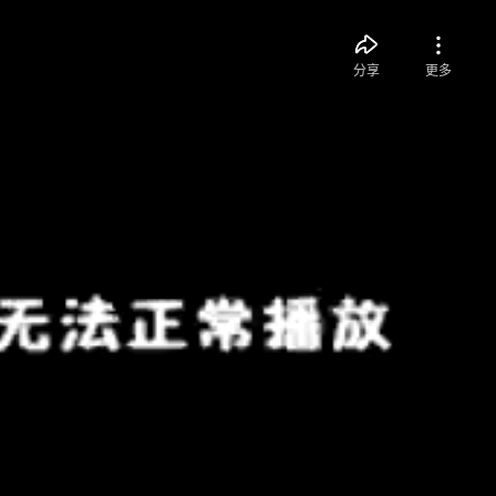
分享
更多