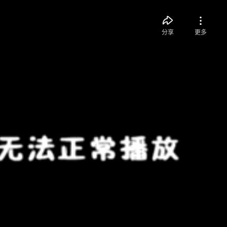
分享
更多