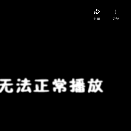
分享
更多