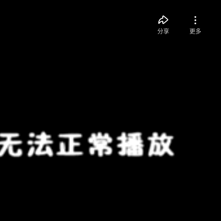
分享
更多