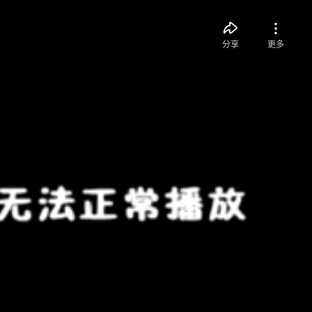
分享
更多