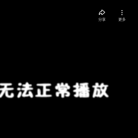
分享
更多