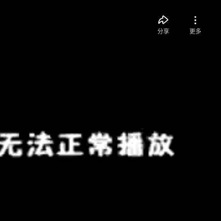
分享
更多