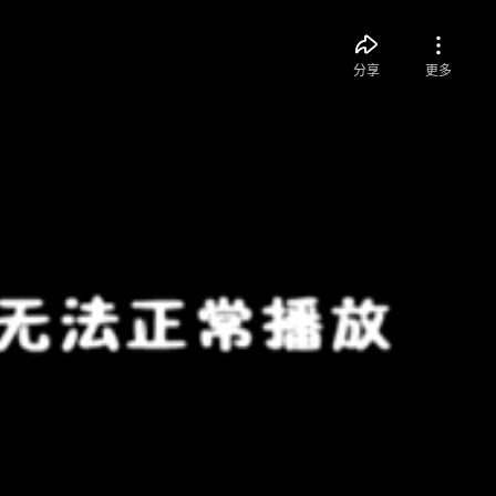
分享
更多