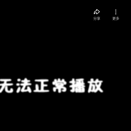
分享
更多