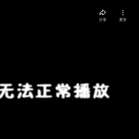
分享
更多