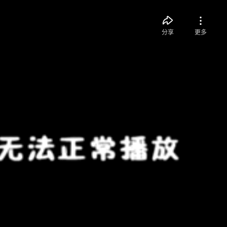
分享
更多